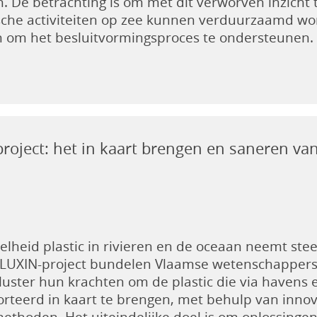
. De betrachting is om met dit verworven inzicht
che activiteiten op zee kunnen verduurzaamd wor
 om het besluitvormingsproces te ondersteunen.
roject: het in kaart brengen en saneren van 
lheid plastic in rivieren en de oceaan neemt stee
PLUXIN-project bundelen Vlaamse wetenschapper
uster hun krachten om de plastic die via havens 
orteerd in kaart te brengen, met behulp van inno
ethoden. Het uiteindelijke doel is om oplossingen