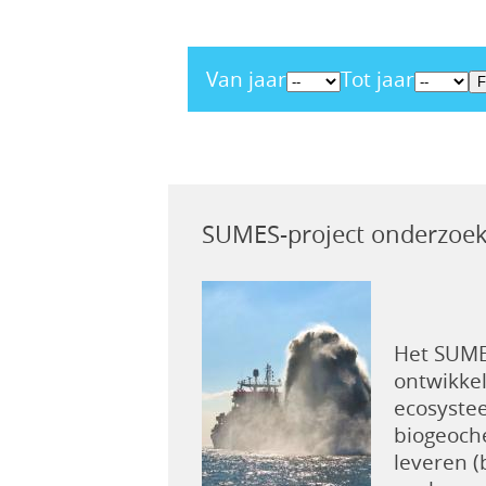
Van jaar
Tot jaar
SUMES-project onderzoek
Het SUME
ontwikke
ecosystee
biogeoch
leveren (