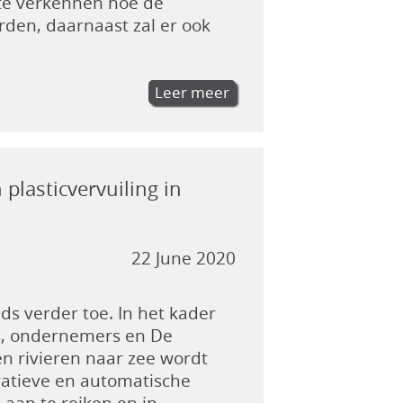
 te verkennen hoe de
den, daarnaast zal er ook
Leer meer
plasticvervuiling in
22 June 2020
ds verder toe. In het kader
s, ondernemers en De
en rivieren naar zee wordt
vatieve en automatische
 aan te reiken en in