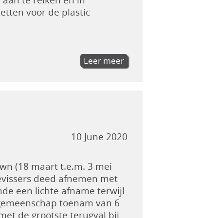
tten voor de plastic
Leer meer
10 June 2020
own (18 maart t.e.m. 3 mei
eevissers deed afnemen met
de een lichte afname terwijl
ze gemeenschap toenam van 6
met de grootste terugval bij