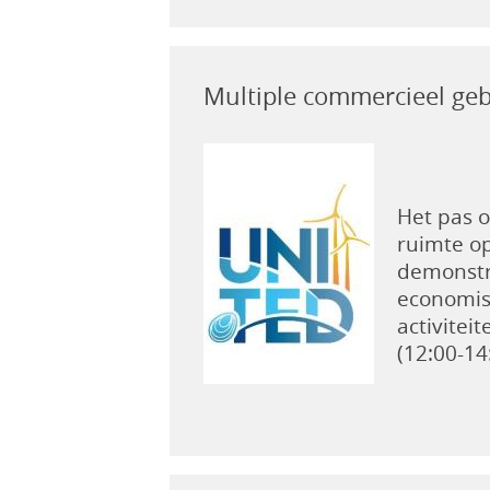
Multiple commercieel geb
Het pas o
ruimte o
demonstr
economis
activitei
(12:00-14