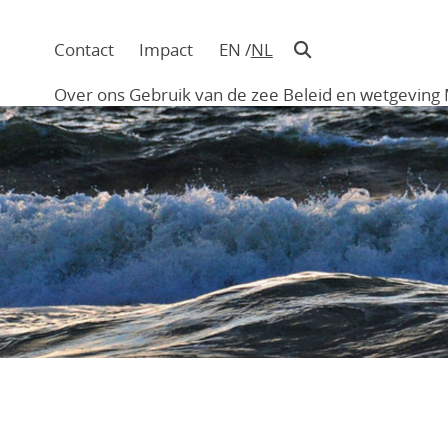
Contact
Impact
EN
NL
Navigatie
in
Over ons
Gebruik van de zee
Beleid en wetgeving
hoofding
Main
navigation