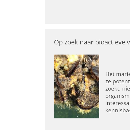
Op zoek naar bioactieve 
Het mari
ze potent
zoekt, ni
organisme
interessa
kennisbas