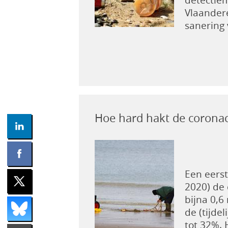
Vlaandere
sanering
Hoe hard hakt de coronacr
Een eerst
2020) de 
bijna 0,6
de (tijde
tot 32%. 