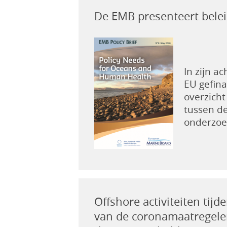
De EMB presenteert bele
In zijn 
EU gefina
overzicht
tussen d
onderzoek
Offshore activiteiten tij
van de coronamaatregelen