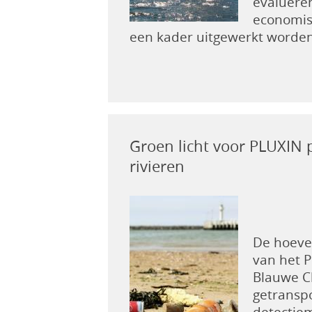
evalueren
economis
een kader uitgewerkt worden
Groen licht voor PLUXIN p
rivieren
De hoevee
van het 
Blauwe Cl
getransp
detectiem