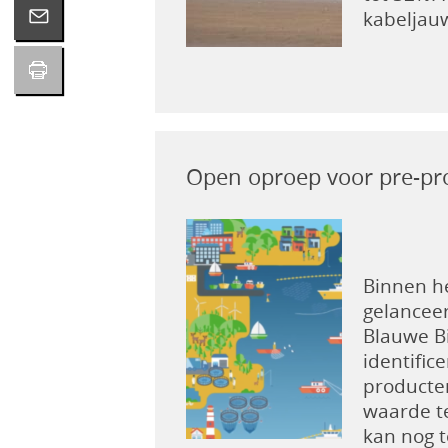
kabeljauw
Open oproep voor pre-pro
Binnen h
gelanceer
Blauwe Bi
identifi
producte
waarde te
kan nog t