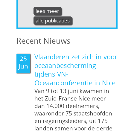
lees meer
alle publicaties
Recent Nieuws
Vlaanderen zet zich in voor
25
oceaanbescherming
Jun
tijdens VN-
Oceaanconferentie in Nice
Van 9 tot 13 juni kwamen in
het Zuid-Franse Nice meer
dan 14.000 deelnemers,
waaronder 75 staatshoofden
en regeringsleiders, uit 175
landen samen voor de derde
Coudenys, H.; Barbery,
Coudenys, H.; Traen, S.;
Coudenys, H.; Traen, S.;
Coudenys, H.; Traen, S.;