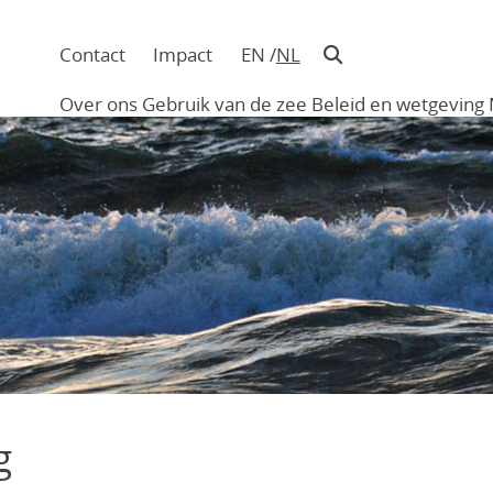
Contact
Impact
EN
NL
Navigatie
in
Over ons
Gebruik van de zee
Beleid en wetgeving
hoofding
Main
navigation
g