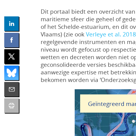
Dit portaal biedt een overzicht v
maritieme sfeer die geheel of gede
of het Schelde-estuarium, en dit ov
Vlaams) (zie ook
Verleye et al. 201
regelgevende instrumenten en mag
niveau wordt gefocust op respectiev
wetten en decreten worden niet o
geconsolideerde versies beschikba
aanwezige expertise met betrekki
bekomen worden via ‘Onderzoeksg
Geïntegreerd mar