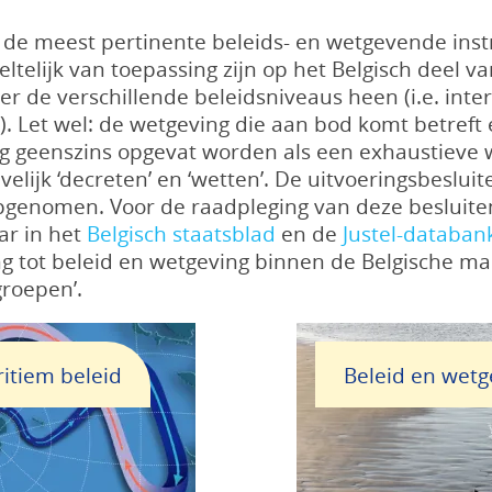
an de meest pertinente beleids- en wetgevende in
eltelijk van toepassing zijn op het Belgisch deel 
er de verschillende beleidsniveaus heen (i.e. inte
8
). Let wel: de wetgeving die aan bod komt betreft
 geenszins opgevat worden als een exhaustieve 
elijk ‘decreten’ en ‘wetten’. De uitvoeringsbeslui
pgenomen. Voor de raadpleging van deze besluit
ar in het
Belgisch staatsblad
en de
Justel-databan
ng tot beleid en wetgeving binnen de Belgische 
roepen’.
itiem beleid
Beleid en wetg