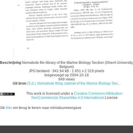
Beschrijving
Nematode file-library of the Marine Biology Section (Ghent University
Belgium)
JPG bestand
- 941.64 kB
- 1 651 x 2 319 pixels
toegevoegd op 2004-10-18
849 views
Uit bron
(S.d.). Nematode filing cabinet of the Marine Biology Sec...
This work is licensed under a
Creative Commons Attribution-
NonCommercial-ShareAlike 4.0 International
License
Klik
hier
om terug te keren naar miniatuurweergave