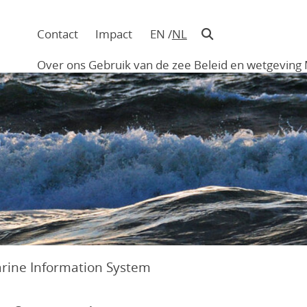
Contact
Impact
EN
NL
Navigatie
in
Over ons
Gebruik van de zee
Beleid en wetgeving
hoofding
Main
navigation
arine Information System