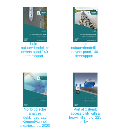
​​Leie –
​​Leie –
natuurvriendelijke
natuurvriendelijke
oevers pand 140​:
oevers pand 140​:
deelrapport...
deelrapport...
Morfologische
Port of Ostend:
analyse
accessibility with a
dekkingsgraad
heavy lift ship of 225
Kennedytunnel:
m by...
situatieschets 2025