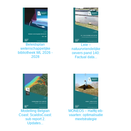
Beleidsplan
​​Leie –
wetenschappelijke
natuurvriendelijke
bibliotheek WL 2026 -
oevers pand 140​:
2028
Factual data...
Modelling Belgian
MONEOS – Halftij-eb-
Coast: ScaldisCoast:
vaarten: optimalisatie
sub report 2.
meetstrategie
Updates...