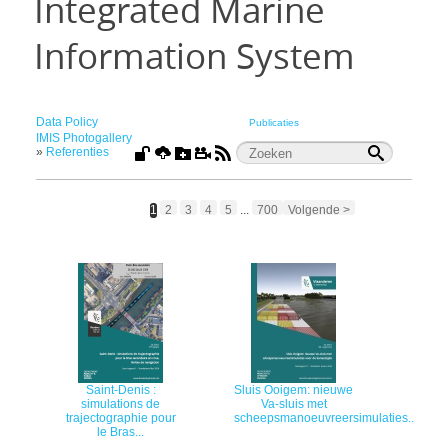
Integrated Marine
Information System
Data Policy
Publicaties
IMIS Photogallery
»
Referenties
1
2
3
4
5
...
700
Volgende >
Saint-Denis :
Sluis Ooigem: nieuwe
simulations de
Va-sluis met
trajectographie pour
scheepsmanoeuvreersimulaties...
le Bras...