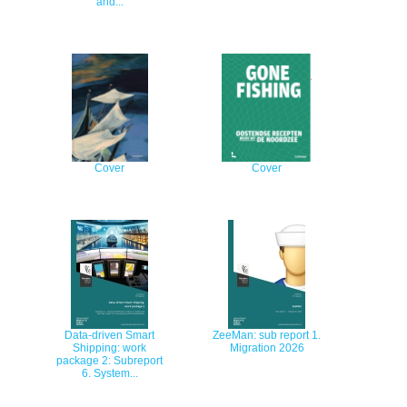
and...
Cover
Cover
Data-driven Smart
ZeeMan: sub report 1.
Shipping: work
Migration 2026
package 2: Subreport
6. System...