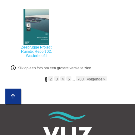
Zeebrugge Project
Ruimte: Report 02.
Westerhoofd
Klik op een foto om een grotere versie te zien
1
2
3
4
5
...
700
Volgende >