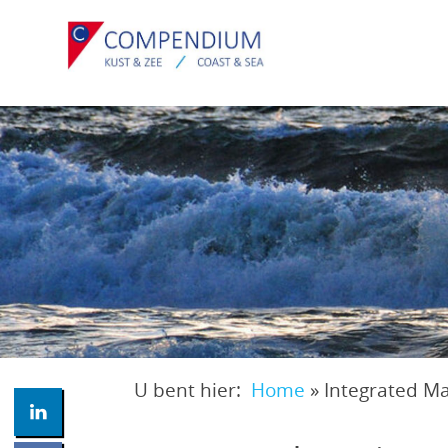
Overslaan
en
naar
de
inhoud
gaan
U bent hier:
Home
»
Integrated M
Kruimelpad