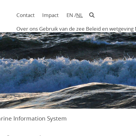
Contact
Impact
EN
NL
Navigatie
in
Over ons
Gebruik van de zee
Beleid en wetgeving
hoofding
Main
navigation
arine Information System