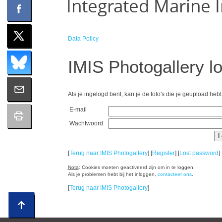
Integrated Marine 
Data Policy
IMIS Photogallery lo
Als je ingelogd bent, kan je de foto's die je geupload hebt
E-mail
Wachtwoord
[
Terug naar IMIS Photogallery
] [
Register
] [
Lost password
]
Nota
: Cookies moeten geactiveerd zijn om in te loggen.
Als je problemen hebt bij het inloggen,
contacteer ons
.
[
Terug naar IMIS Photogallery
]