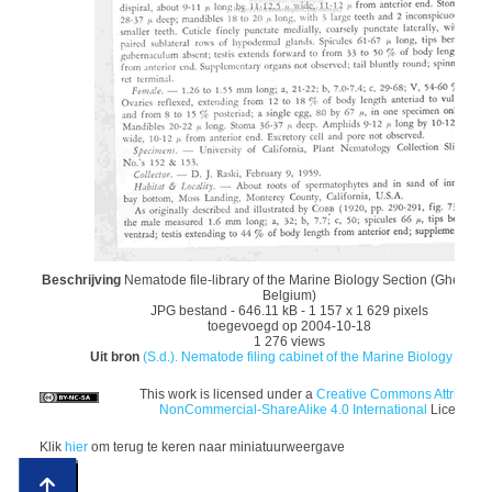
Beschrijving
Nematode file-library of the Marine Biology Section (Ghent Uni
Belgium)
JPG bestand
- 646.11 kB
- 1 157 x 1 629 pixels
toegevoegd op 2004-10-18
1 276 views
Uit bron
(S.d.). Nematode filing cabinet of the Marine Biology Sec...
This work is licensed under a
Creative Commons Attribution
NonCommercial-ShareAlike 4.0 International
License
Klik
hier
om terug te keren naar miniatuurweergave