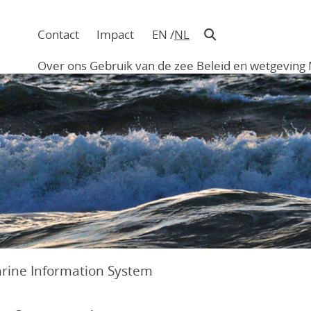
Contact
Impact
EN
NL
Navigatie
in
Over ons
Gebruik van de zee
Beleid en wetgeving
hoofding
Main
navigation
arine Information System