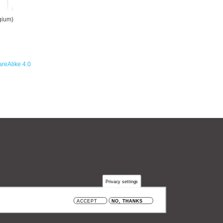
gium)
reAlike 4.0
Privacy settings
 België
ACCEPT
NO, THANKS