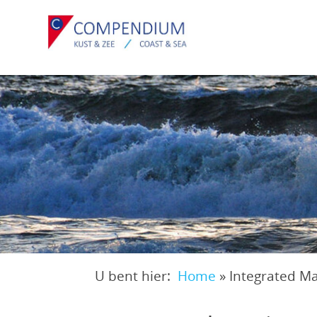
Overslaan
en
naar
de
inhoud
gaan
U bent hier:
Home
»
Integrated M
Kruimelpad