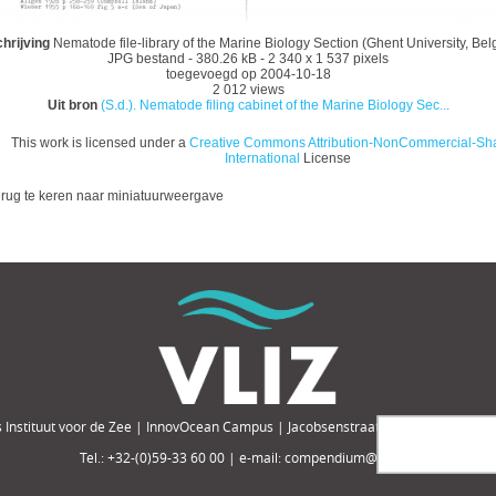
hrijving
Nematode file-library of the Marine Biology Section (Ghent University, Bel
JPG bestand
- 380.26 kB
- 2 340 x 1 537 pixels
toegevoegd op 2004-10-18
2 012 views
Uit bron
(S.d.). Nematode filing cabinet of the Marine Biology Sec...
This work is licensed under a
Creative Commons Attribution-NonCommercial-Sha
International
License
rug te keren naar miniatuurweergave
 Instituut voor de Zee | InnovOcean Campus | Jacobsenstraat 1, 8400 Oostende,
Tel.: +32-(0)59-33 60 00 | e-mail: compendium@vliz.be