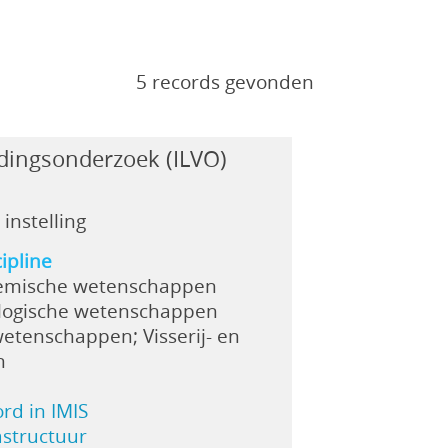
5 records gevonden
edingsonderzoek (ILVO)
instelling
ipline
emische wetenschappen
logische wetenschappen
etenschappen; Visserij- en
n
ord in IMIS
rastructuur