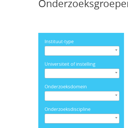
Onderzoeksgroepen
Instituut-type
Universiteit of instelling
Onderzoeksdomein
Onderzoeksdiscipline