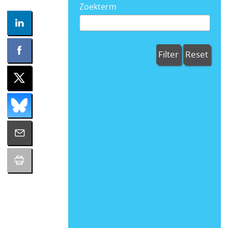
Zoekterm
Filter
Reset