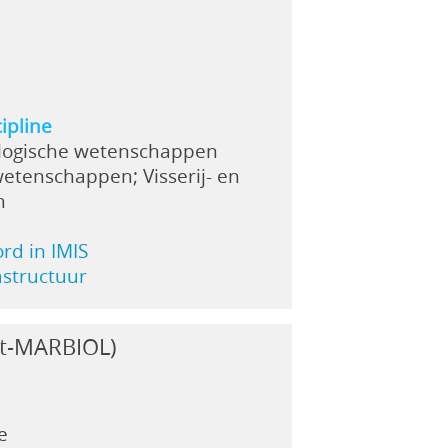
ipline
logische wetenschappen
etenschappen; Visserij- en
n
ord in IMIS
rastructuur
nt-MARBIOL)
e