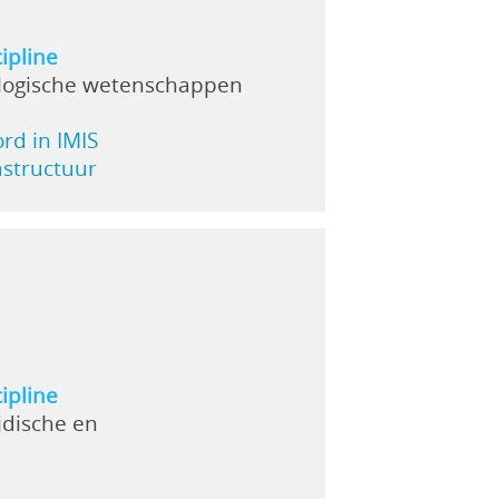
ipline
logische wetenschappen
ord in IMIS
rastructuur
ipline
idische en