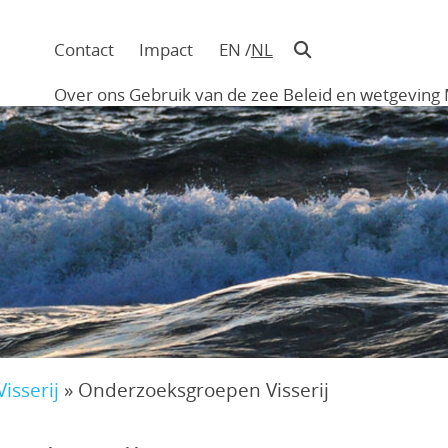
Contact
Impact
EN
NL
Navigatie
in
Over ons
Gebruik van de zee
Beleid en wetgeving
hoofding
Main
navigation
Visserij
»
Onderzoeksgroepen Visserij