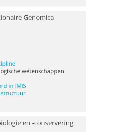
utionaire Genomica
ipline
logische wetenschappen
ord in IMIS
rastructuur
ologie en -conservering