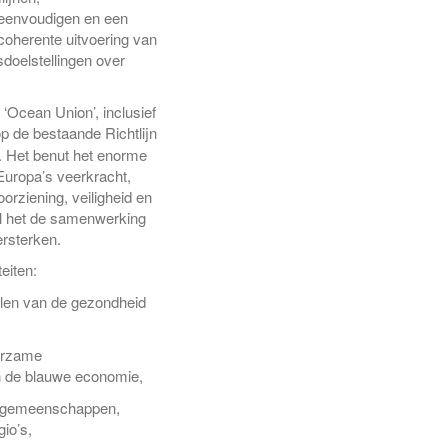
reenvoudigen en een
 coherente uitvoering van
doelstellingen over
 ‘Ocean Union’, inclusief
p de bestaande Richtlijn
. Het benut het enorme
Europa’s veerkracht,
orziening, veiligheid en
l het de samenwerking
ersterken.
eiten:
llen van de gezondheid
uurzame
 de blauwe economie,
stgemeenschappen,
gio’s,