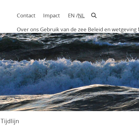
Contact
Impact
EN
NL
Navigatie
in
Over ons
Gebruik van de zee
Beleid en wetgeving
hoofding
Main
navigation
»
Tijdlijn