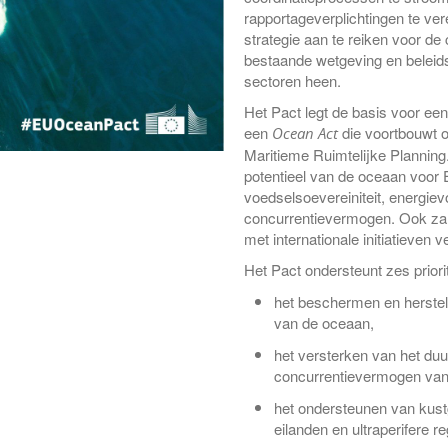
rapportageverplichtingen te ve
strategie aan te reiken voor de
bestaande wetgeving en beleids
sectoren heen.
Het Pact legt de basis voor een
een
die voortbouwt o
Ocean Act
Maritieme Ruimtelijke Planning
potentieel van de oceaan voor 
voedselsoevereiniteit, energievo
concurrentievermogen. Ook za
met internationale initiatieven v
Het Pact ondersteunt zes priorit
het beschermen en herste
van de oceaan,
het versterken van het d
concurrentievermogen van
het ondersteunen van ku
eilanden en ultraperifere re