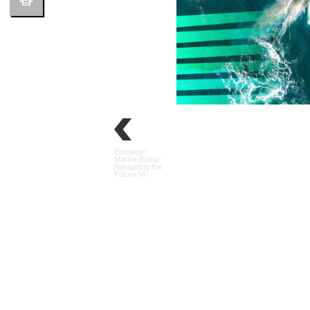
European
Marine Board -
Navigating the
Future VI