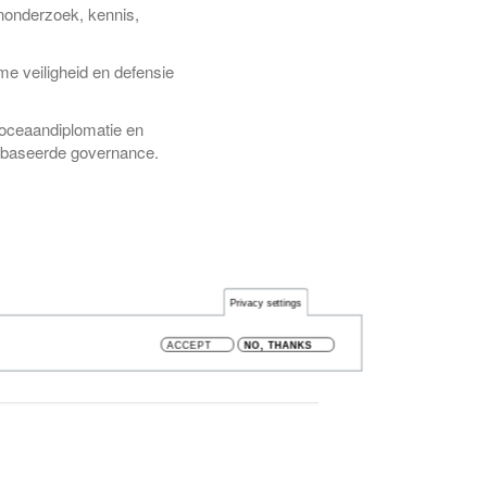
nonderzoek, kennis,
,
me veiligheid en defensie
-oceaandiplomatie en
gebaseerde governance.
Privacy settings
ACCEPT
NO, THANKS