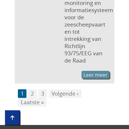
monitoring en
informatiesysteem
voor de
zeescheepvaart
en tot
intrekking van
Richtlijn
93/75/EEG van
de Raad
Leer meer
Page
1
Page
2
Page
3
Volgende
Volgende ›
Paginering
Laatste
Laatste »
pagina
pagina