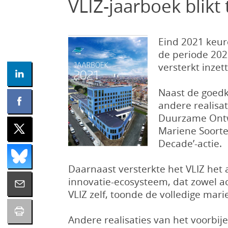
VLIZ-jaarboek blikt
Eind 2021 keu
de periode 2022
versterkt inzet
Naast de goedk
andere realisa
Duurzame Ontwi
Mariene Soorten
Decade’-actie.
Daarnaast versterkte het VLIZ het
innovatie-ecosysteem, dat zowel ac
VLIZ zelf, toonde de volledige mari
Andere realisaties van het voorbije j