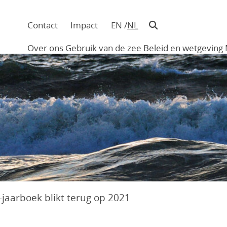
Contact
Impact
EN
NL
Navigatie
in
Over ons
Gebruik van de zee
Beleid en wetgeving
hoofding
Main
navigation
-jaarboek blikt terug op 2021