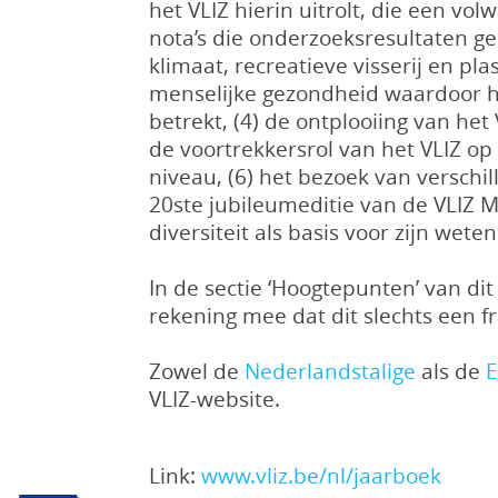
het VLIZ hierin uitrolt, die een vo
nota’s die onderzoeksresultaten g
klimaat, recreatieve visserij en pl
menselijke gezondheid waardoor he
betrekt, (4) de ontplooiing van het
de voortrekkersrol van het VLIZ op
niveau, (6) het bezoek van verschi
20ste jubileumeditie van de VLIZ M
diversiteit als basis voor zijn wet
In de sectie ‘Hoogtepunten’ van di
rekening mee dat dit slechts een 
Zowel de
Nederlandstalige
als de
E
VLIZ-website.
Link:
www.vliz.be/nl/jaarboek