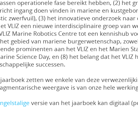
lwassen operationele fase bereikt hebben, (2) het 
ericht ingang doen vinden in mariene en kustgebo
astic zwerfvuil), (3) het innovatieve onderzoek naa
t VLIZ een nieuwe interdisciplinaire groep van w
 VLIZ Marine Robotics Centre tot een kennishub voo
 het gebied van mariene burgerwetenschap, zowel 
llende prominenten aan het VLIZ en het Marien Sta
arine Science Day, en (8) het belang dat het VLIZ 
enschappelijke successen.
t jaarboek zetten we enkele van deze verwezenlijki
fragmentarische weergave is van onze hele werking
ngelstalige
versie van het jaarboek kan digitaal (