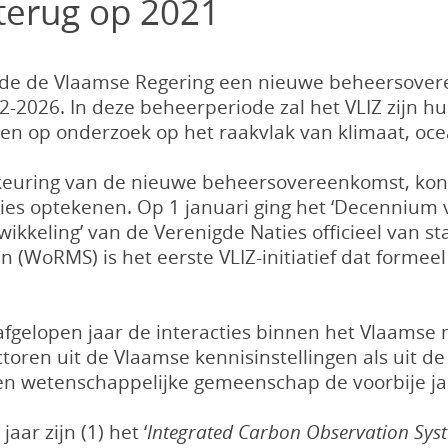
 terug op 2021
rde de Vlaamse Regering een nieuwe beheersover
-2026. In deze beheerperiode zal het VLIZ zijn hu
ten op onderzoek op het raakvlak van klimaat, ocea
euring van de nieuwe beheersovereenkomst, kon 
ties optekenen. Op 1 januari ging het ‘Decenni
kkeling’ van de Verenigde Naties officieel van st
 (WoRMS) is het eerste VLIZ-initiatief dat formee
 afgelopen jaar de interacties binnen het Vlaams
toren uit de Vlaamse kennisinstellingen als uit de
en wetenschappelijke gemeenschap de voorbije jaren
aar zijn (1) het ‘
Integrated Carbon Observation Sys