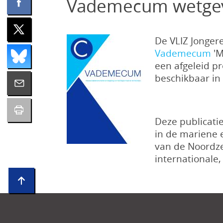
Vademecum wetgev
De VLIZ Jongere
Vademecum
'
een afgeleid p
beschikbaar in
Deze publicati
in de mariene e
van de Noordze
internationale