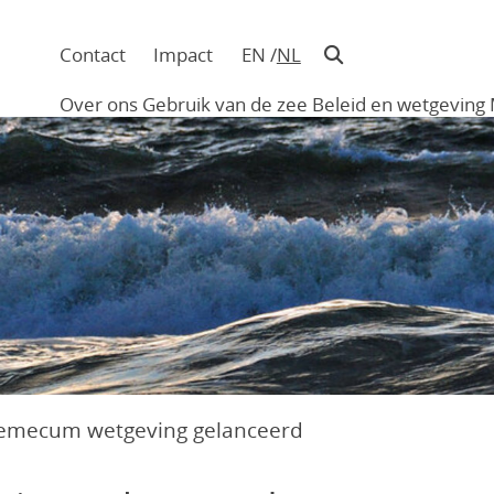
Contact
Impact
EN
NL
Navigatie
in
Over ons
Gebruik van de zee
Beleid en wetgeving
hoofding
Main
navigation
emecum wetgeving gelanceerd