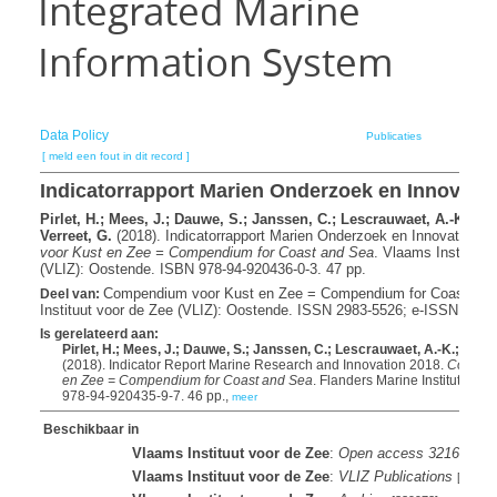
Integrated Marine
Information System
Data Policy
Publicaties
[ meld een fout in dit record ]
man
Indicatorrapport Marien Onderzoek en Innovatie
Pirlet, H.; Mees, J.; Dauwe, S.; Janssen, C.; Lescrauwaet, A.-K.; Mer
Verreet, G.
(2018). Indicatorrapport Marien Onderzoek en Innovatie 20
voor Kust en Zee = Compendium for Coast and Sea
. Vlaams Instituut
(VLIZ): Oostende. ISBN 978-94-920436-0-3. 47 pp.
Compendium voor Kust en Zee = Compendium for Coast and
Deel van:
Instituut voor de Zee (VLIZ): Oostende. ISSN 2983-5526; e-ISSN 2983
Is gerelateerd aan:
Pirlet, H.; Mees, J.; Dauwe, S.; Janssen, C.; Lescrauwaet, A.-K.; Merten
(2018). Indicator Report Marine Research and Innovation 2018.
Compend
en Zee = Compendium for Coast and Sea
. Flanders Marine Institute (VL
978-94-920435-9-7. 46 pp.,
meer
Beschikbaar in
Vlaams Instituut voor de Zee
:
Open access 321637
[
d
Vlaams Instituut voor de Zee
:
VLIZ Publications
[10035