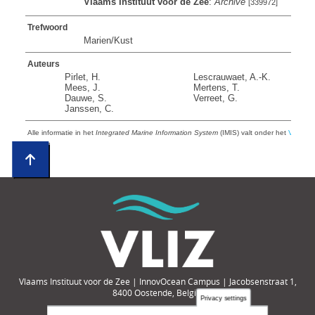
Vlaams Instituut voor de Zee
:
Archive
[339972]
Trefwoord
Marien/Kust
Auteurs
Pirlet, H.
Lescrauwaet, A.-K.
Mees, J.
Mertens, T.
Dauwe, S.
Verreet, G.
Janssen, C.
Alle informatie in het
Integrated Marine Information System
(IMIS) valt onder het
VLIZ Pri
Vlaams Instituut voor de Zee | InnovOcean Campus | Jacobsenstraat 1,
8400 Oostende, België
Privacy settings
Tel.: +32-(0)59-33 60 00 | e-mail: compendium@vliz.be