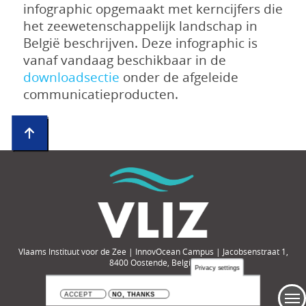
infographic opgemaakt met kerncijfers die
het zeewetenschappelijk landschap in
België beschrijven. Deze infographic is
vanaf vandaag beschikbaar in de
downloadsectie
onder de afgeleide
communicatieproducten.
Vlaams Instituut voor de Zee | InnovOcean Campus | Jacobsenstraat 1,
8400 Oostende, België
Privacy settings
Tel.: +32-(0)59-33 60 00 | e-mail: compendium@vliz.be
ACCEPT
NO, THANKS