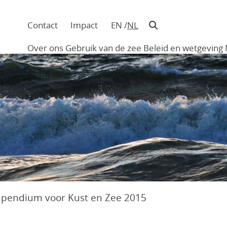
Contact
Impact
EN
NL
Navigatie
in
Over ons
Gebruik van de zee
Beleid en wetgeving
hoofding
Main
navigation
pendium voor Kust en Zee 2015