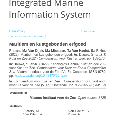
Integrated Marine
Information System
Data Policy
Publications
[ report an error in this record ]
b
Maritiem en kustgebonden erfgoed
Pieters, M.; Van Dijck, M.; Missiaen, T.; Van Haelst, S.; Pirlet, H.; D
(2022). Maritiem en kustgebonden erfgoed,
in
: Dauwe, S.
et al.
Kennis
Kust en Zee 2022 - Compendium voor Kust en Zee.
pp. 155-170
Dauwe, S.
et al.
(2022). Kennisgids Gebruik Kust en Zee 2022 - C
In:
voor Kust en Zee.
Compendium voor Kust en Zee = Compendium for C
Sea
. Vlaams Instituut voor de Zee (VLIZ): Oostende. ISBN 978946420
pp.
https://dx.doi.org/10.48470/20
,
more
Compendium voor Kust en Zee = Compendium for Coast and Sea. 
In:
Instituut voor de Zee (VLIZ): Oostende. ISSN 2983-5526; e-ISSN 2983
Available in
Vlaams Instituut voor de Zee
:
Open access 372544
[
do
Authors
Pieters, M.
Van Haelst, S.
Van Dijck, M.
Pirlet, H.