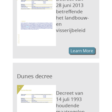
28 juni 2013
betreffende
het landbouw-
en
visserijbeleid
Learn More
Dunes decree
Decreet van
14 juli 1993
houdende
maatregelen