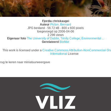
Fjordia chriskaugei
Auteur
Picton, Bernard
JPG bestand
- 56.72 kB
- 800 x 600 pixels
toegevoegd op 2006-04-06
2 296 views
Eigenaar foto
The University of Dublin, Trinity College; Environmental ...
Gerelateerd
BioMar
This work is licensed under a
Creative Commons Attribution-NonCommercial-Sha
International
License
rug te keren naar miniatuurweergave