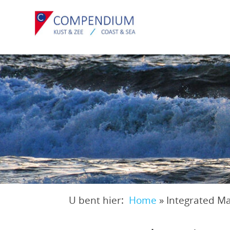
Overslaan
en
naar
de
inhoud
gaan
U bent hier:
Home
»
Integrated M
Kruimelpad