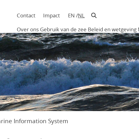
Contact
Impact
EN
NL
Navigatie
in
Over ons
Gebruik van de zee
Beleid en wetgeving
hoofding
Main
navigation
arine Information System