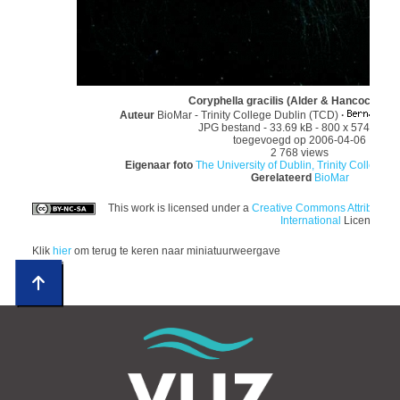
Coryphella gracilis (Alder & Hancock, 18
Auteur
BioMar - Trinity College Dublin (TCD)
·
JPG bestand
- 33.69 kB
- 800 x 574 pixel
toegevoegd op 2006-04-06
2 768 views
Eigenaar foto
The University of Dublin, Trinity College; E
Gerelateerd
BioMar
This work is licensed under a
Creative Commons Attributio
International
License
Klik
hier
om terug te keren naar miniatuurweergave