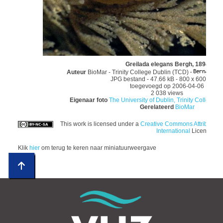
Greilada elegans Bergh, 1894
Auteur
BioMar - Trinity College Dublin (TCD)
·
JPG bestand
- 47.66 kB
- 800 x 600 pixel
toegevoegd op 2006-04-06
2 038 views
Eigenaar foto
The University of Dublin, Trinity College; E
Gerelateerd
BioMar
This work is licensed under a
Creative Commons Attributio
International
License
Klik
hier
om terug te keren naar miniatuurweergave