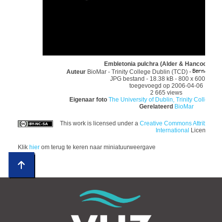
Embletonia pulchra (Alder & Hancock, 18
Auteur
BioMar - Trinity College Dublin (TCD)
·
JPG bestand
- 18.38 kB
- 800 x 600 pixel
toegevoegd op 2006-04-06
2 665 views
Eigenaar foto
The University of Dublin, Trinity College; E
Gerelateerd
BioMar
This work is licensed under a
Creative Commons Attributio
International
License
Klik
hier
om terug te keren naar miniatuurweergave