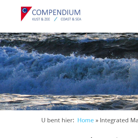
Overslaan
en
naar
de
inhoud
gaan
U bent hier:
Home
»
Integrated M
Kruimelpad