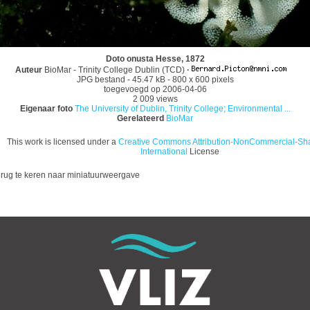
Doto onusta Hesse, 1872
Auteur
BioMar - Trinity College Dublin (TCD)
·
JPG bestand
- 45.47 kB
- 800 x 600 pixels
toegevoegd op 2006-04-06
2 009 views
Eigenaar foto
The University of Dublin, Trinity College; Environmental ...
Gerelateerd
BioMar
This work is licensed under a
Creative Commons Attribution-NonCommercial-Sha
International
License
rug te keren naar miniatuurweergave