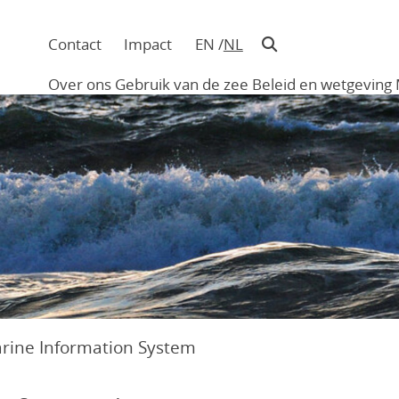
Contact
Impact
EN
NL
Navigatie
in
Over ons
Gebruik van de zee
Beleid en wetgeving
hoofding
Main
navigation
arine Information System