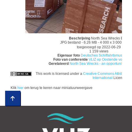
Beschrijving
North Sea Wrecks Expo
JPG bestand
- 6.26 MB
- 4 000 x 3 000 pixel
toegevoegd op 2022-06-29
1 159 views
Eigenaar foto
Deutsches Schiffahrtsmuseum 
Foto van conferentie
VLIZ op Oostende voor An
Gerelateerd
North Sea Wrecks - an opportunity for 
This work is licensed under a
Creative Commons Attributio
International
License
Klik
hier
om terug te keren naar miniatuurweergave